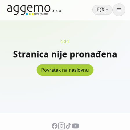
🇭🇷
Men
404
Stranica nije pronađena
Povratak na naslovnu