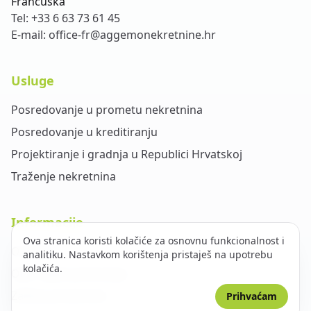
Francuska
Tel:
+33 6 63 73 61 45
E-mail:
office-fr@aggemonekretnine.hr
Usluge
Posredovanje u prometu nekretnina
Posredovanje u kreditiranju
Projektiranje i gradnja u Republici Hrvatskoj
Traženje nekretnina
Informacije
Ova stranica koristi kolačiće za osnovnu funkcionalnost i
O nama
analitiku. Nastavkom korištenja pristaješ na upotrebu
kolačića.
Opći uvjeti poslovanja
Zaštita privatnosti
Prihvaćam